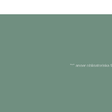
”
*
” anger obligatoriska f
Ämne
*
Förnamn
och
efternamn
*
E-