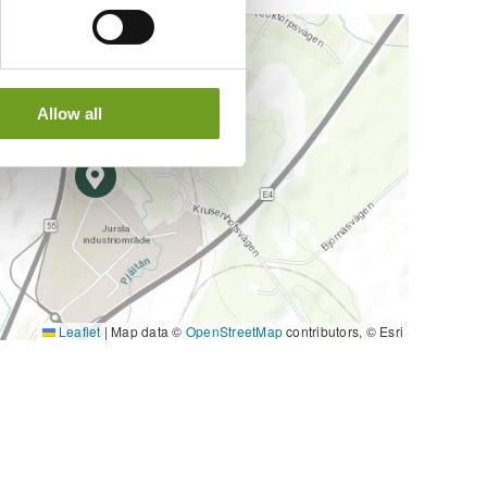
Allow all
Leaflet
|
Map data ©
OpenStreetMap
contributors, © Esri