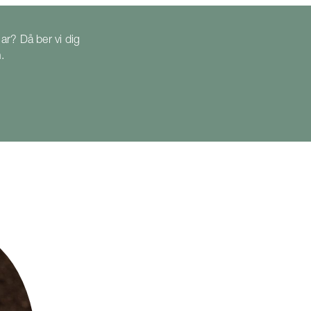
ar? Då ber vi dig
n
.