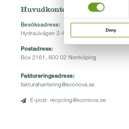
Huvudkontor
Besöksadress:
Deny
Hydraulvägen 2-4, 616 34 Åby
Postadress:
Box 2161, 600 02 Norrköping
Faktureringsadress:
fakturahantering@econova.se
E-post: recycling@econova.se