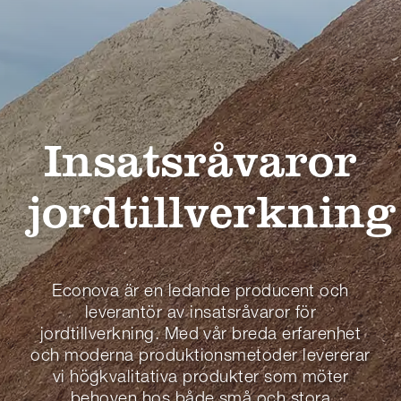
Insatsråvaror
jordtillverkning
Econova är en ledande producent och
leverantör av insatsråvaror för
jordtillverkning. Med vår breda erfarenhet
och moderna produktionsmetoder levererar
vi högkvalitativa produkter som möter
behoven hos både små och stora